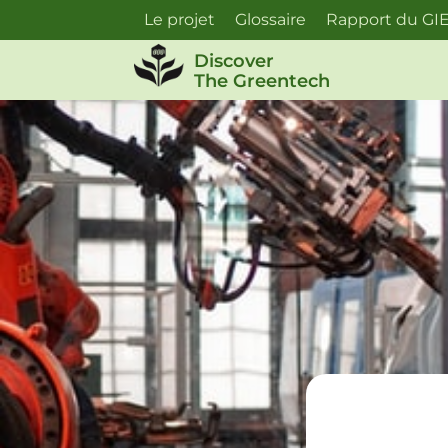
Skip
Le projet
Glossaire
Rapport du GI
to
Discover
the
The Greentech
content