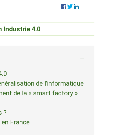
n Industrie 4.0
−
4.0
néralisation de l’informatique
ement de la « smart factory »
s ?
i en France