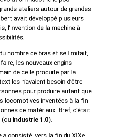
grands ateliers autour de grandes
lbert avait développé plusieurs
s, l’invention de la machine à
sibilités.
du nombre de bras et se limitait,
 faire, les nouveaux engins
umain de celle produite par la
xtiles n’avaient besoin d’être
ersonnes pour produire autant que
s locomotives inventées à la fin
tonnes de matériaux. Bref, c’était
e
(ou
industrie 1.0
).
e
a consisté, vers la fin du XIXe